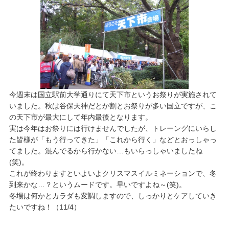
今週末は国立駅前大学通りにて天下市というお祭りが実施されて
いました。秋は谷保天神だとか割とお祭りが多い国立ですが、こ
の天下市が最大にして年内最後となります。
実は今年はお祭りには行けませんでしたが、トレーングにいらし
た皆様が「もう行ってきた」「これから行く」などとおっしゃっ
てました。混んでるから行かない…もいらっしゃいましたね
(笑)。
これが終わりますといよいよクリスマスイルミネーションで、冬
到来かな…？というムードです。早いですよね～(笑)。
冬場は何かとカラダも変調しますので、しっかりとケアしていき
たいですね！（11/4）