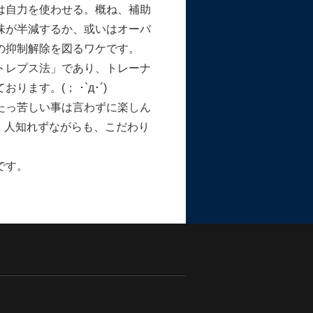
は自力を使わせる。概ね、補助
味が半減するか、或いはオーバ
の抑制解除を図るワケです。
トレプス法」であり、トレーナ
す。(； ･`д･´)
たっ苦しい事は言わずに楽しん
応、人知れずながらも、こだわり
です。