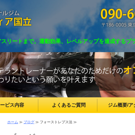
東京都国立市のパーソナルジム RADIA(
アスリートまで。運動効果、レベルアップを達成するプ
ービス内容
よくあるご質問
ジム概要/ア
ホーム
≫
ブログ
≫ フォーストレプス法 ≫