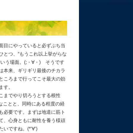
面目にやっていると必ずぶち当
ひとつ、“もうこれ以上挙がらな
いう場面。(;・∀・) そうです
は本来、ギリギリ最後のチカラ
ところまで行ってこそ最大の効
ます。
こまでやり切ろうとする根性
が大切なことと、同時にある程度の経
も必要です。まずは地道に筋ト
て、心身ともに耐性を養う様頑
いですね。(*‘∀‘)