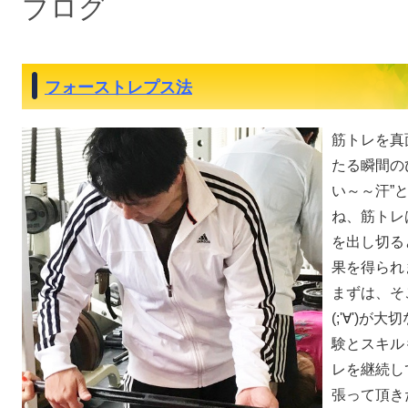
ブログ
フォーストレプス法
筋トレを真
たる瞬間の
い～～汗”と
ね、筋トレ
を出し切る
果を得られ
まずは、そ
(;'∀')
験とスキル
レを継続し
張って頂きた