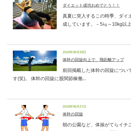
ダイエット成功おめでとう！！
真夏に突入するこの時季、ダイ
成しています。－5㎏～10kg以上と
2018年06月28日
体幹の回旋向上で、飛距離アップ
前回掲載した体幹の回旋につい
す(笑)。 ​体幹の回旋に股関節稼働...
2018年06月27日
体幹の回旋
朝の公園など、体操がてらイチ