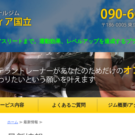
東京都国立市のパーソナルジム RADIA(
アスリートまで。運動効果、レベルアップを達成するプ
ービス内容
よくあるご質問
ジム概要/ア
ホーム
≫ 最新情報 ≫