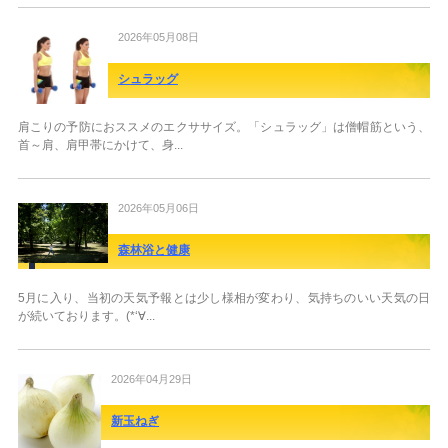
2026年05月08日
シュラッグ
肩こりの予防におススメのエクササイズ。「シュラッグ」は僧帽筋という、
首～肩、肩甲帯にかけて、身...
2026年05月06日
森林浴と健康
5月に入り、当初の天気予報とは少し様相が変わり、気持ちのいい天気の日
が続いております。(*‘∀...
2026年04月29日
新玉ねぎ