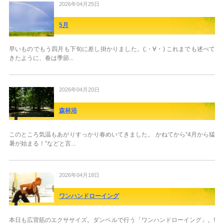
2026年04月25日
5月
早いものでもう四月も下旬に差し掛かりました。(;・∀・) これまでも述べて
きたように、春は季節...
2026年04月20日
森林浴
このところ気温もあがりすっかり春めいてきました。 かねてから“4月から猛
暑が始まる！”などと言...
2026年04月18日
ワンハンドローイング
本日も広背筋のエクササイズ。ダンベルで行う「ワンハンドローイング」。!