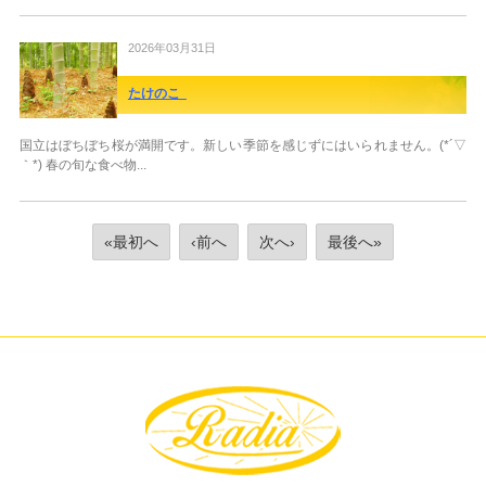
2026年03月31日
たけのこ
国立はぼちぼち桜が満開です。新しい季節を感じずにはいられません。(*´▽
｀*) 春の旬な食べ物...
«最初へ
‹前へ
次へ›
最後へ»