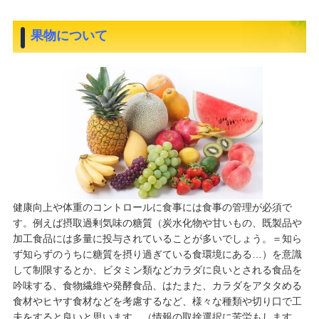
果物について
健康向上や体重のコントロールに食事には食事の管理が必須で
す。例えば摂取過剰気味の糖質（炭水化物や甘いもの、既製品や
加工食品には多量に投与されていることが多いでしょう。＝知ら
ず知らずのうちに糖質を摂り過ぎている食環境にある…）を意識
して制限するとか、ビタミン類などカラダに良いとされる食品を
吟味する、食物繊維や発酵食品、はたまた、カラダをアタタめる
食材やヒヤす食材などを考慮するなど、様々な種類や切り口で工
夫をすると良いと思います。（情報の取捨選択に苦労もします