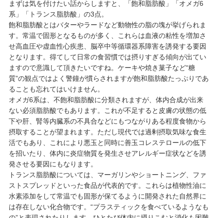
まずは気を付けたい話からしますと、「飽和脂肪酸」「オメガ6
系」「トランス脂肪酸」の3点。
飽和脂肪酸とはバターやラードなど動物性の脂の塊が挙げられま
す。常温で固形となるものが多く、これらは血液の粘性を増加さ
せ高血圧や虚血性心疾患、脳卒中等循環器系障害を誘発する要因
となります。得てして日常の食習慣では摂りすぎる傾向が出てい
ますので意識して頂きたいですね。ケーキや焼き菓子など“糖
質”の観点ではよく警鐘が慣らされますが飽和脂肪酸たっぷりであ
ることも忘れてはいけません。
オメガ6系は、不飽和脂肪酸に分類されますが、体内合成が出来
ない必須脂肪酸でもあります。これが不足すると皮膚の状態の低
下や肝、腎等内臓系の不具合などにもつながりある程度食物から
摂取することが望まれます。ただし現代では過剰摂取気味な食生
活でもあり、これにより悪玉と同時に善玉コレステロールの低下
を招いたり、体内に炎症物質を発生させアレルギー症状などを誘
発させる要因にもなります。
トランス脂肪酸については、マーガリンやショートニング、ファ
ストスプレッドといった食品が代表的です。これらは植物性油に
水素添加をして常温でも固形が保てるように開発された自然界に
は存在しない化合物です。“プラスティックを食べているようなも
の”と表現されたりします。ひとたび体内に摂りこむと消化も困難