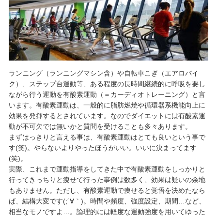
ランニング（ランニングマシン含）や自転車こぎ（エアロバイ
ク）、ステップ台運動等、ある程度の長時間継続的に呼吸を要し
ながら行う運動を有酸素運動（＝カーディオトレーニング）と言
います。有酸素運動は、一般的に脂肪燃焼や循環器系機能向上に
効果を発揮するとされています。なのでダイエットには有酸素運
動が不可欠では無いかと質問を受けることも多々あります。
まずはっきりと言える事は、有酸素運動はとても良いという事で
す(笑)。やらないよりやったほうがいい。いいに決まってます
(笑)。
実際、これまで運動指導をしてきた中で有酸素運動をしっかりと
行ってきっちりと痩せて行った事例は数多く、効果は疑いの余地
もありません。ただし、有酸素運動で痩せると覚悟を決めたなら
ば、結構大変です(;´∀｀)。時間や頻度、強度設定、期間…など、
相当なモノですよ…。論理的には軽度な運動強度を用いてゆった