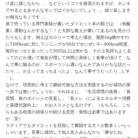
り楽に感じながら…、などというコツを推奨されますが、ホンキ
でやるとまあそんなモンではイかないでしょう…。繰り返します
が相当なモノです…。
巷で売っている専門家様が書いたダイエット本の類では、（有酸
素）運動なんかするな！！と大胆な教えが書いてあるのを見かけ
たりもします。例えばカロリーで考えた場合、脂肪1kg燃やすの
に7200kcalに対しランニングが30分でせいぜい3～400kcal程度。
毎日せっせと走ったって20日以上は掛かる、その上気持ちよく走
ってのどか湧いて食欲が増して仲間と美味しく食事が頂けて…な
んて事に陥るのが、スポーツジム通いなんかでありがちな話だっ
たり…。かえって太っちまったよ、なんて事ザラだったり…(;´∀
｀)。
なので、現実的に考えて継続可能な方法を実践するのが成功の第
一歩では無いでしょうか。それゆえに、「生活習慣の改善」「食
習慣、食のポイントの見直し」「筋トレ（によるエネルギー消費
と基礎代謝向上）」がおススメとなるのです。（もちろん、こち
らもある程度の頑張りや続ける意思・覚悟は必要ではあります
が…笑）
ラディアでもダイエットを目指して奮闘する方々が数多くいらっ
しゃいます。見事に成功して知人友人みんなから「痩せたね