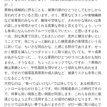
が…）
果物を積極的に摂ることも、健康の源のひとつとしてむかしから
言われてきていると思います。そう、豊富なビタミンや食物繊維
など栄養面のみならず、酸味や甘味など、さわやかな味わいは食
の楽しさを倍増させてくれる貴重な存在と言えるでしょう。いつ
も食卓になんらかのフルーツが並んでいたい、と思いますよね。
一点、別な角度で注目しておきたいのが、意外と糖分が多いとい
うことです。先にちょっと触れました糖質過多の食環境という点
に於いては、ちいさな弱点かな、と感じる部分であります。せっ
かく糖質を減らしつつダイエットに取り組んでいても、中々成果
があがらなかった…、そんな要因のひとつがココにあるかも知れ
ません…そうなると、ちょっとショックでないですか…？果物の
糖は果糖といい、中性脂肪を増やすという傾向も持ち合わせま
す。ですので循環器系障害や成人病など、健康リスクも非常に気
になるところです。
大切なのは、“食べてはいけない”では決してなく、ある程度のコ
ントロールを心がけることです。特に情報過多のこの時代ですの
で、何事も良い側面と悪い側面が同居します。これらを自分に最
適となるよう上手に活用することが成功の秘訣となります。中々
ひとりでは出来ない事でもありますので、ぜひ一緒に取り組んで