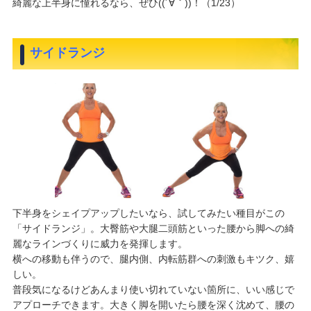
綺麗な上半身に憧れるなら、ぜひ((´∀｀))！（1/23）
サイドランジ
下半身をシェイプアップしたいなら、試してみたい種目がこの
「サイドランジ」。大臀筋や大腿二頭筋といった腰から脚への綺
麗なラインづくりに威力を発揮します。
横への移動も伴うので、腿内側、内転筋群への刺激もキツク、嬉
しい。
普段気になるけどあんまり使い切れていない箇所に、いい感じで
アプローチできます。大きく脚を開いたら腰を深く沈めて、腰の