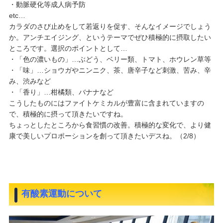
・動脈硬化等成人病予防
etc…
カラダのさび止めをして若返りを促す、そんなイメージでしょう
か。アンチエイジング、というテーマでぜひ積極的に摂取したい
ところです。選択のポイントとして…
・「色の濃いもの」…ぶどう、ベリー類、トマト、ホウレン草等
・「味」…ショウガやニンニク、茶、唐辛子など刺激、苦み、辛
み、渋みなど
・「香り」…柑橘類、バナナなど
こうしたものにはファイトケミカルが豊富に含まれていますの
で、積極的に摂って頂きたいですね。
ちょっとしたところから食習慣の改善。積極的な変化で、より健
康で美しいプロポーションを創って頂きたいデスね。（2/8）
有酸素運動について