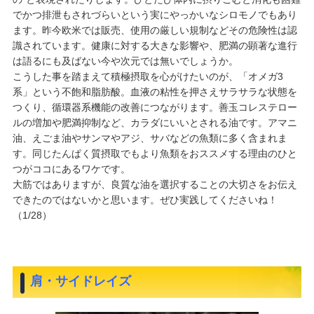
でかつ排泄もされづらいという実にやっかいなシロモノでもあり
ます。昨今欧米では販売、使用の厳しい規制などその危険性は認
識されています。健康に対する大きな影響や、肥満の顕著な進行
は語るにも及ばない今や次元では無いでしょうか。
こうした事を踏まえて積極摂取を心がけたいのが、「オメガ3
系」という不飽和脂肪酸。血液の粘性を押さえサラサラな状態を
つくり、循環器系機能の改善につながります。善玉コレステロー
ルの増加や肥満抑制など、カラダにいいとされる油です。アマニ
油、えごま油やサンマやアジ、サバなどの魚類に多く含まれま
す。同じたんぱく質摂取でもより魚類をおススメする理由のひと
つがココにあるワケです。
大筋ではありますが、良質な油を選択することの大切さをお伝え
できたのではないかと思います。ぜひ実践してくださいね！
（1/28）
肩・サイドレイズ