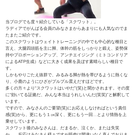
当ブログでも度々紹介している「スクワット」。
ラディアでがんばる会員のみなさまからあまりにも人気なのでま
たまたご紹介です。
このスクワットはウェイトトレーニングの中でも中心的な種目と
言え、大腿四頭筋を主に脚、体幹の筋をしっかりと鍛え、姿勢保
持やプロポーションアップ、アンチエイジング（ミトコンドリア
によるATP生成）などに大きく成果を及ぼす素晴らしい種目で
す。
しかもやりごたえ抜群で、みるみる脚が熱を帯びるように熱くな
り、小鹿のようにひざがプルプル震えだすほどです。
多くの方々より“スクワットはいやだ”(笑)と聞かされます。その度
に“効いてる証拠だ、みんな本当はうれしいんだ(笑笑)”と解釈して
います。
ですので、みなさんのご要望(笑)にお応えしなければという責任
感(笑)から、更にもう１㎝深く、更にもう一回…とより情熱を上
乗せしています。
スクワット後のみなさんは、だまるか、泣くか、または失笑
か…、反応はみなさん様々ですが筋肉は間違いなく喜んでおりま