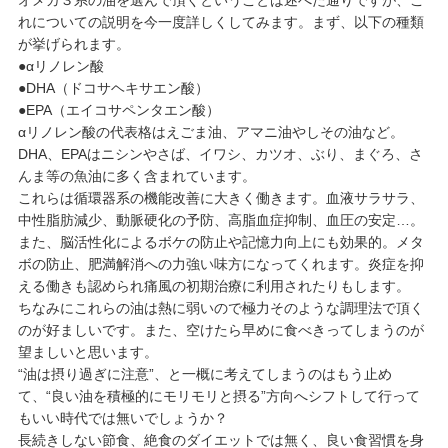
れについての説明を今一度詳しくしてみます。まず、以下の種類
が挙げられます。
●αリノレン酸
●DHA（ドコサヘキサエン酸）
●EPA（エイコサペンタエン酸）
αリノレン酸の代表格はえごま油、アマニ油やしその油など。
DHA、EPAはニシンやさば、イワシ、カツオ、ぶり、まぐろ、さ
んま等の魚油に多く含まれています。
これらは循環器系の機能改善に大きく働きます。血液サラサラ、
中性脂肪減少、動脈硬化の予防、高脂血症抑制、血圧の安定…。
また、脳活性化によるボケの防止や記憶力向上にも効果的。メタ
ボの防止、肥満解消への力強い味方になってくれます。炎症を抑
える働きも認められ痛風の初期治療に利用されたりもします。
ちなみにこれらの油は熱に弱いので極力そのような調理法で頂く
のが好ましいです。また、空けたら早めに食べきってしまうのが
望ましいと思います。
“油は摂り過ぎに注意”、と一概に考えてしまうのはもう止め
て、“良い油を積極的にモリモリと摂る”方向へシフトして行って
もいい時代では無いでしょうか？
長続きしない節食、絶食のダイエットでは無く、良い食習慣を身