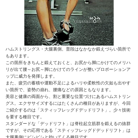
ハムストリングス・大腿裏側。普段はなかなか鍛えづらい箇所で
もあります。
この箇所をきちんと鍛えておくと、お尻から脚にかけてのメリハ
リが出て腰～お尻～脚にかけてのラインが整いプロポーションア
ップに威力を発揮します。
また、疲労の蓄積や運動不足によるハリや柔軟性の欠如も出やす
い箇所で、姿勢の崩れ、腰痛などの原因ともなります。
美容と健康の両面から、割と重要な位置づけにあるハムストリン
グス。エクササイズするにはたくさんの種目がありますが、今回
ご紹介するのは「スティッフレッグドデッドリフト」。少々技術
を要する種目です。
スタンダードな「デッドリフト」は脊柱起立筋群を鍛えるの抜群
ですが、その応用である「スティッフレッグドデッドリフト」は
大腿裏側にビシビシと効いてくる種目です。