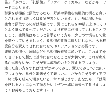
藻」「きのこ」「乳酸菌」「ファイトケミカル」…などがキーワ
ードになります。
酵素を積極的に摂取するなら、野菜や果物を積極的に摂ると良い
とされます（詳しくは食物酵素といいます。）。熱に弱いため、
生食で摂取するのが効果的です。更にこれらを30秒以上ゆっくり
とよく噛んで食べてください。より有効に作用してくれることで
しょう。生野菜はちょっと苦手という方も、少しづつ慣らして量
を増やしていきましょう。食習慣の改善に取り組むなら、ある程
度自分を変えてせれに合わせてゆくアクションが必要です。
運動の習慣化、睡眠など生活習慣改善等に於いても、これまでを
リセットして新たに基準に合わせることが大切です。これが出来
るか出来ないか、こそが実は成功のカギと言えるでしょう。
違った言い方をすれば“まずはやってみる、変えてみる”では無い
でしょうか。意外と出来そうで難しい…、だからこそラディアで
一緒に取り組んで頂きたいと、常々感じます。あなたも、「効果
を感じる人」になって頂きたい！ぜひ一緒に頑張って参りましょ
う！お待ちしております（2/6）